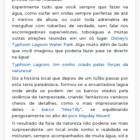
Experimente tudo que você sempre quis fazer na
água, como surfar em ondas sempre perfeitas de até
2 metros de altura, ou curtir toda adrenalina de
mergulhar com tubarões de verdade, sem falar nos
escorregadores supervelozes, toboáguas e muitas
outras atrações reunidas em um só lugar:
Disney’s
Typhoon Lagoon Water Park.
Algo muito além de tudo
que você imaginou que poderia fazer para se divertir
na água!
Typhoon Lagoon: Um sonho criado pelas forças da
natureza!
Diz a história local que depois de um tufão passar por
esta terra paradisíaca, formou-se a encantadora lagoa
onde ainda se podem ver os barcos virados pela
violência da tempestade, criando fantásticos cenários
cheios de detalhes, como o mais impressionante
deles: o
barco “MissTilly”
, se equilibrando
perigosamente no alto do
pico Mayday Mount!
O resultado da fúria da natureza não poderia ser mais
surpreendente: um local onde sonho e realidade se
misturam, sempre acompanhados de muita água, sol e