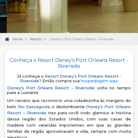
Home
Resorts
Disney's Port Orleans Resort - Riverside
Conheça o Resort Disney's Port Orleans Resort -
Riverside
Já conheçe o
Resort Disney's Port Orleans Resort -
Riverside
? Então compre sua
hospedagem aqui
Disney's Port Orleans Resort – Riverside:
volte no tempo
para a Luisiania
Um cenário que reconstrói uma cidadezinha às margens do
belo
Rio Sassagoula,
o deslumbrante
Disney's Port Orleans
Resort – Riverside
traz para você todo glamour e história
dessa região dos Estados Unidos, com suas casas de
madeira com varandas imponentes em que as grandes
famílias da região aproveitavam a vida, sempre com muita
elegância.