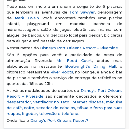
Tudo isso em meio a um enorme conjunto de 6 piscinas
que lembram as aventuras de
Tom Sawyer
, personagem
de
Mark Twain
. Você encontrará também uma piscina
infantil, playground em madeira, banheira de
hidromassagem, salão de jogos eletrônicos, marina com
aluguel de barcos, um delicioso local para pescar, bicicletas
para alugar e até passeio de carruagem.
Restaurantes do
Disney's Port Orleans Resort – Riverside
São 5 opções para você: a praticidade da praça de
alimentação Riverside
Mill Food Court
, pratos mais
elaborados no restaurante
Boatwright’s Dining Hall
, o
pitoresco restaurante
River Roots
, no lounge, e ainda o bar
da piscina e também o serviço de entrega de refeições no
quarto, das 16hs às 23hs.
As várias modalidades de quartos do
Disney's Port Orleans
Resort – Riverside
são ricamente decorados e oferecem
despertador, ventilador no teto, internet discada, máquina
de café, cofre, secador de cabelos, tábua e ferro para suas
roupas, frigobar, televisão e telefone.
Onde fica o
Disney's Port Orleans Resort?